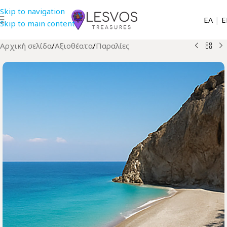
Skip to navigation
EΛ
|
Ε
Skip to main content
Αρχική σελίδα
/
Αξιοθέατα
/
Παραλίες