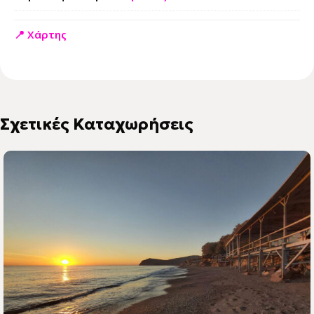
📍 Χάρτης