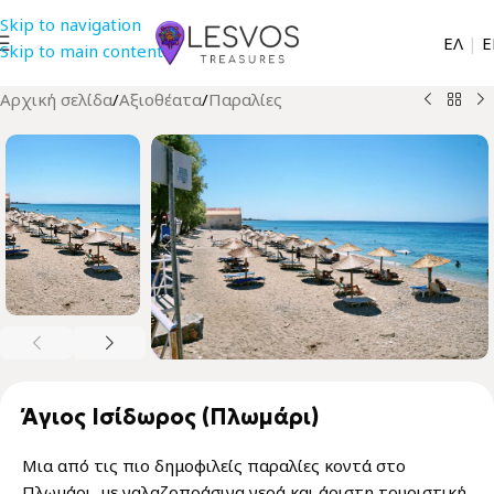
Skip to navigation
EΛ
|
Ε
Skip to main content
Αρχική σελίδα
/
Αξιοθέατα
/
Παραλίες
Άγιος Ισίδωρος (Πλωμάρι)
Μια από τις πιο δημοφιλείς παραλίες κοντά στο
Πλωμάρι, με γαλαζοπράσινα νερά και άριστη τουριστική