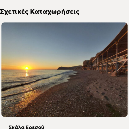
Σκάλα Ερεσού