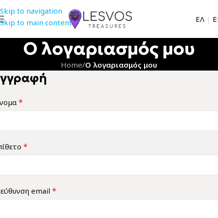
Skip to navigation
EΛ
|
Ε
Skip to main content
Ο λογαριασμός μου
Home
/
Ο λογαριασμός μου
Εγγραφή
*
νομα
*
πίθετο
*
ιεύθυνση email