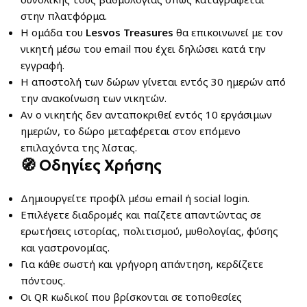
στην πλατφόρμα.
Η ομάδα του
Lesvos Treasures
θα επικοινωνεί με τον
νικητή μέσω του email που έχει δηλώσει κατά την
εγγραφή.
Η αποστολή των δώρων γίνεται εντός 30 ημερών από
την ανακοίνωση των νικητών.
Αν ο νικητής δεν ανταποκριθεί εντός 10 εργάσιμων
ημερών, το δώρο μεταφέρεται στον επόμενο
επιλαχόντα της λίστας.
🧭
Οδηγίες Χρήσης
Δημιουργείτε προφίλ μέσω email ή social login.
Επιλέγετε διαδρομές και παίζετε απαντώντας σε
ερωτήσεις ιστορίας, πολιτισμού, μυθολογίας, φύσης
και γαστρονομίας.
Για κάθε σωστή και γρήγορη απάντηση, κερδίζετε
πόντους.
Οι QR κωδικοί που βρίσκονται σε τοποθεσίες