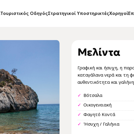
ι
Τουριστικός Οδηγός
Στρατηγικοί Υποστηρικτές
Xορηγοί
Eπ
Μελίντα
Γραφική και ήσυχη, η παρ
καταγάλανα νερά και τη φ
αυθεντικότητα και γαλήνη
✓
Βότσαλα
✓
Οικογενειακή
✓
Φαγητό Κοντά
✓
Ήσυχη / Γαλήνια