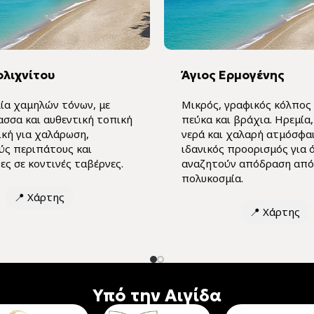
ολιχνίτου
Άγιος Ερμογένης
ία χαμηλών τόνων, με
Μικρός, γραφικός κόλπος
ασσα και αυθεντική τοπική
πεύκα και βράχια. Ηρεμία
ική για χαλάρωση,
νερά και χαλαρή ατμόσφα
ύς περιπάτους και
ιδανικός προορισμός για 
ς σε κοντινές ταβέρνες.
αναζητούν απόδραση από
πολυκοσμία.
📍
Χάρτης
📍
Χάρτης
Υπό την Αιγίδα