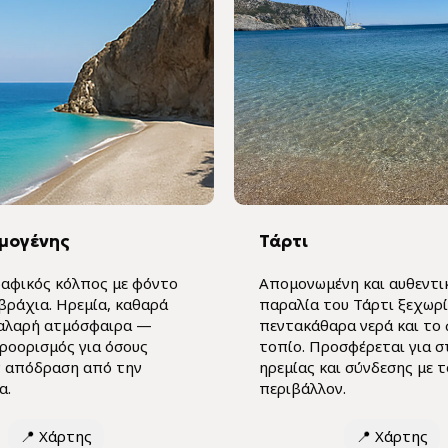
ρμογένης
Τάρτι
ραφικός κόλπος με φόντο
Απομονωμένη και αυθεντικ
βράχια. Ηρεμία, καθαρά
παραλία του Τάρτι ξεχωρίζ
χαλαρή ατμόσφαιρα —
πεντακάθαρα νερά και το 
προορισμός για όσους
τοπίο. Προσφέρεται για σ
 απόδραση από την
ηρεμίας και σύνδεσης με 
α.
περιβάλλον.
📍
Χάρτης
📍
Χάρτης