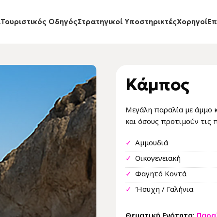
ι
Τουριστικός Οδηγός
Στρατηγικοί Υποστηρικτές
Xορηγοί
Eπ
Κάμπος
Μεγάλη παραλία με άμμο κ
και όσους προτιμούν τις π
✓
Αμμουδιά
✓
Οικογενειακή
✓
Φαγητό Κοντά
✓
Ήσυχη / Γαλήνια
Θεματική Ενότητα:
Παρα