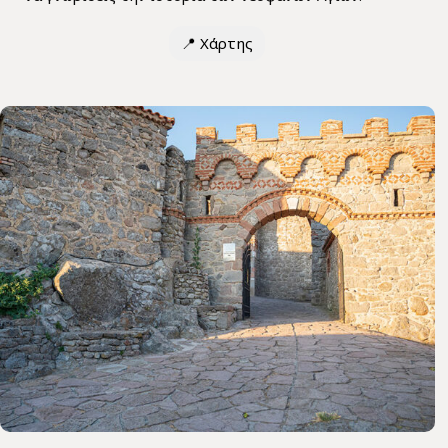
📍
Χάρτης