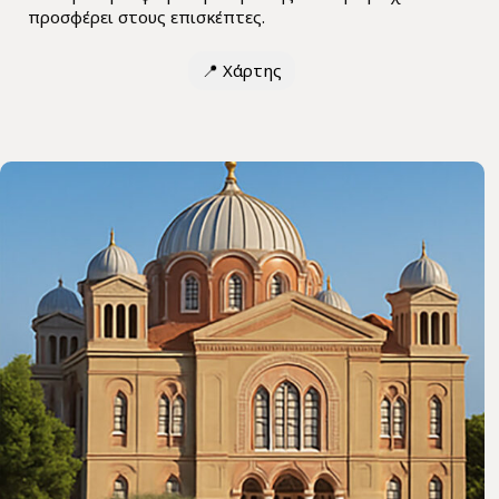
προσφέρει στους επισκέπτες.
📍
Χάρτης