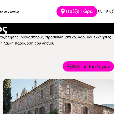
Παίξε Τώρα
ικοινωνία
EΛ
|
ΕΝ
ός
αζήτησης. Μοναστήρια, προσκυνηματικοί ναοί και εκκλησίες
τη λαϊκή παράδοση του νησιού.
Φίλτρα Επιλογών