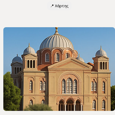
📍
Χάρτης