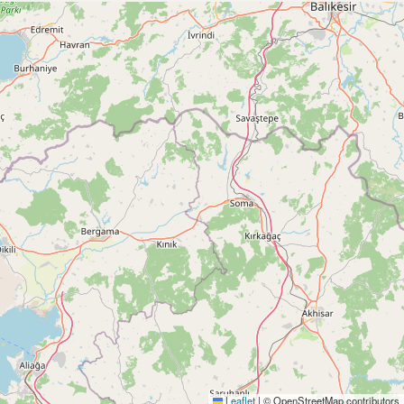
Leaflet
|
© OpenStreetMap contributors