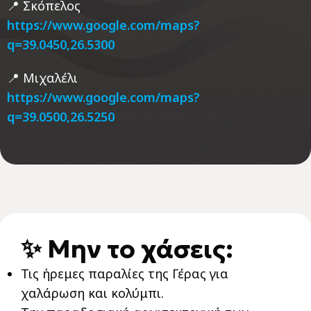
📍 Σκόπελος
https://www.google.com/maps?
q=39.0450,26.5300
📍 Μιχαλέλι
https://www.google.com/maps?
q=39.0500,26.5250
✨ Μην το χάσεις:
Τις ήρεμες παραλίες της Γέρας για
χαλάρωση και κολύμπι.