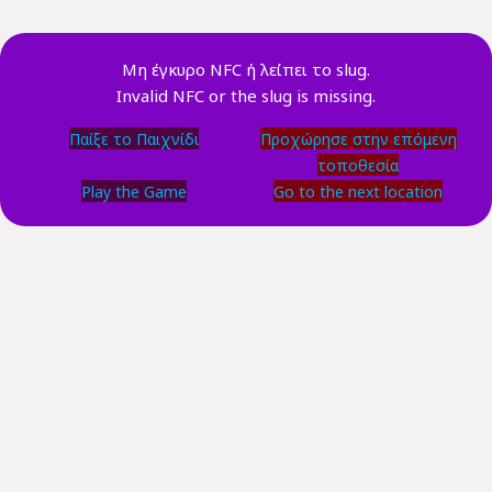
Μη έγκυρο NFC ή λείπει το slug.
Invalid NFC or the slug is missing.
Παίξε το Παιχνίδι
Προχώρησε στην επόμενη
τοποθεσία
Play the Game
Go to the next location