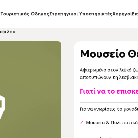
ι
Τουριστικός Οδηγός
Στρατηγικοί Υποστηρικτές
Xορηγοί
Eπ
όφιλου
Μουσείο Θ
Αφιερωμένο στον λαϊκό ζω
αποτυπώνουν τη λεσβιακή
Γιατί να το επισκ
Για να γνωρίσεις το μονα
✓
Μουσεία & Πολιτιστικά