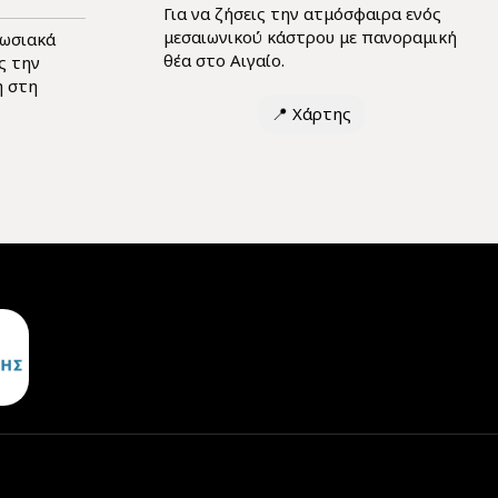
Για να ζήσεις την ατμόσφαιρα ενός
μεσαιωνικού κάστρου με πανοραμική
πωσιακά
θέα στο Αιγαίο.
ς την
η στη
📍
Χάρτης