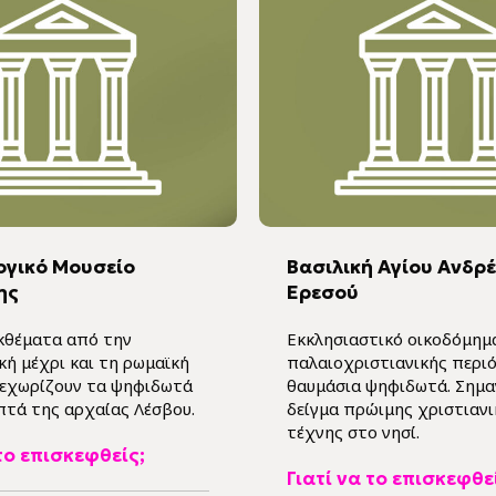
ογικό Μουσείο
Βασιλική Αγίου Ανδρ
ης
Ερεσού
εκθέματα από την
Εκκλησιαστικό οικοδόμημ
κή μέχρι και τη ρωμαϊκή
παλαιοχριστιανικής περιό
Ξεχωρίζουν τα ψηφιδωτά
θαυμάσια ψηφιδωτά. Σημα
πτά της αρχαίας Λέσβου.
δείγμα πρώιμης χριστιανι
τέχνης στο νησί.
 το επισκεφθείς;
Γιατί να το επισκεφθε