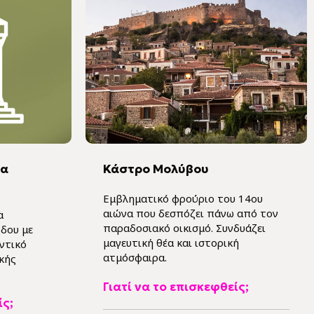
έα
Κάστρο Μολύβου
Εμβληματικό φρούριο του 14ου
αιώνα που δεσπόζει πάνω από τον
α
παραδοσιακό οικισμό. Συνδυάζει
δου με
μαγευτική θέα και ιστορική
ντικό
ατμόσφαιρα.
κής
Γιατί να το επισκεφθείς;
ίς;