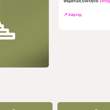
Θεματική Ενότητα:
Ιστο
📍 Χάρτης