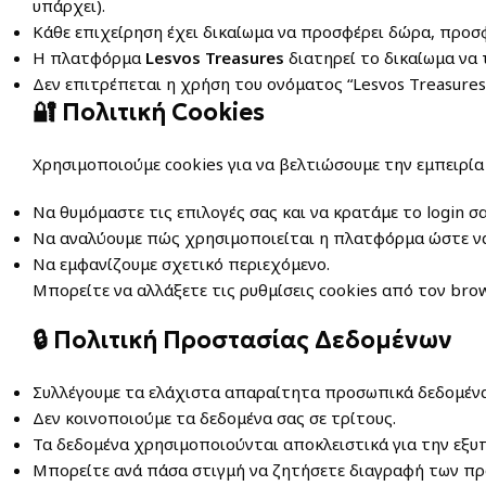
υπάρχει).
Κάθε επιχείρηση έχει δικαίωμα να προσφέρει δώρα, προσφ
Η πλατφόρμα
Lesvos Treasures
διατηρεί το δικαίωμα να 
Δεν επιτρέπεται η χρήση του ονόματος “Lesvos Treasure
🔐
Πολιτική Cookies
Χρησιμοποιούμε cookies για να βελτιώσουμε την εμπειρί
Να θυμόμαστε τις επιλογές σας και να κρατάμε το login σα
Να αναλύουμε πώς χρησιμοποιείται η πλατφόρμα ώστε να
Να εμφανίζουμε σχετικό περιεχόμενο.
Μπορείτε να αλλάξετε τις ρυθμίσεις cookies από τον br
🔒
Πολιτική Προστασίας Δεδομένων
Συλλέγουμε τα ελάχιστα απαραίτητα προσωπικά δεδομένα γ
Δεν κοινοποιούμε τα δεδομένα σας σε τρίτους.
Τα δεδομένα χρησιμοποιούνται αποκλειστικά για την εξυπ
Μπορείτε ανά πάσα στιγμή να ζητήσετε διαγραφή των π