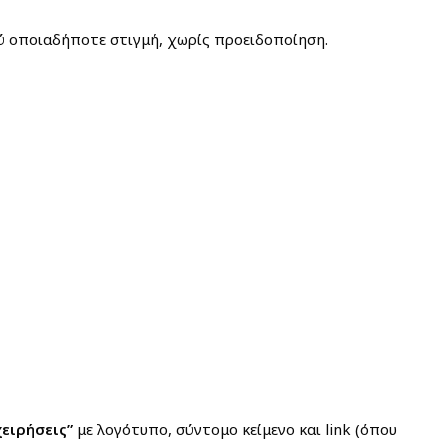
ού οποιαδήποτε στιγμή, χωρίς προειδοποίηση.
ειρήσεις”
με λογότυπο, σύντομο κείμενο και link (όπου