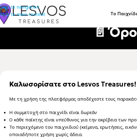
Skip to navigation
Το Παιχνίδ
Skip to main content
📄 Όρο
Καλωσορίσατε στο
Lesvos Treasures
!
Με τη χρήση της πλατφόρμας αποδέχεστε τους παρακάτ
Η συμμετοχή στο παιχνίδι είναι δωρεάν
Ο κάθε παίκτης είναι υπεύθυνος για την ακρίβεια των πρ
Το περιεχόμενο του παιχνιδιού (κείμενα, ερωτήσεις, εικ
οποιαδήποτε χρήση χωρίς άδεια.