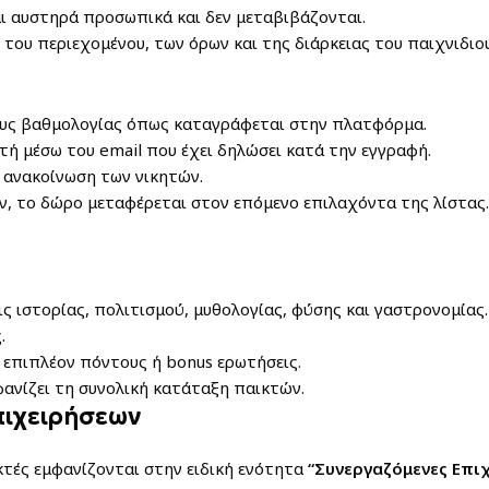
αι αυστηρά προσωπικά και δεν μεταβιβάζονται.
του περιεχομένου, των όρων και της διάρκειας του παιχνιδι
τους βαθμολογίας όπως καταγράφεται στην πλατφόρμα.
ητή μέσω του email που έχει δηλώσει κατά την εγγραφή.
 ανακοίνωση των νικητών.
ν, το δώρο μεταφέρεται στον επόμενο επιλαχόντα της λίστας.
ς ιστορίας, πολιτισμού, μυθολογίας, φύσης και γαστρονομίας.
.
 επιπλέον πόντους ή bonus ερωτήσεις.
φανίζει τη συνολική κατάταξη παικτών.
πιχειρήσεων
κτές εμφανίζονται στην ειδική ενότητα
“Συνεργαζόμενες Επιχ