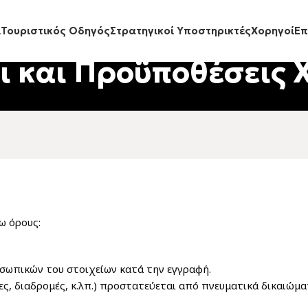
ι
Τουριστικός Οδηγός
Στρατηγικοί Υποστηρικτές
Xορηγοί
Eπ
ι και Προϋποθέσεις
ω όρους:
οσωπικών του στοιχείων κατά την εγγραφή.
όνες, διαδρομές, κ.λπ.) προστατεύεται από πνευματικά δικαιώ